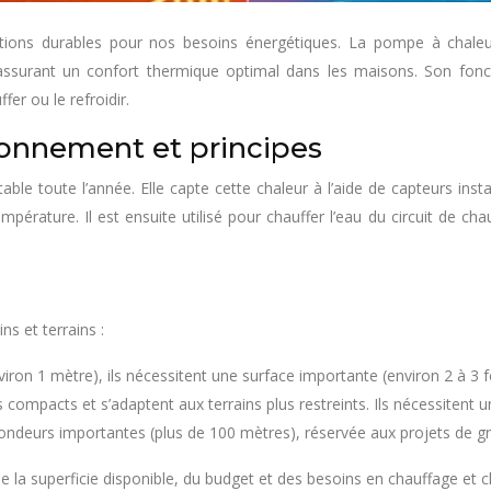
utions durables pour nos besoins énergétiques. La pompe à chaleu
surant un confort thermique optimal dans les maisons. Son foncti
fer ou le refroidir.
ionnement et principes
able toute l’année. Elle capte cette chaleur à l’aide de capteurs insta
ature. Il est ensuite utilisé pour chauffer l’eau du circuit de chauff
ns et terrains :
nviron 1 mètre), ils nécessitent une surface importante (environ 2 à 3 f
lus compacts et s’adaptent aux terrains plus restreints. Ils nécessitent
fondeurs importantes (plus de 100 mètres), réservée aux projets de g
e la superficie disponible, du budget et des besoins en chauffage et cl