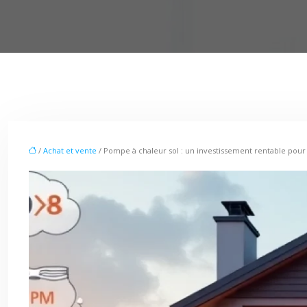
/
Achat et vente
/ Pompe à chaleur sol : un investissement rentable pour