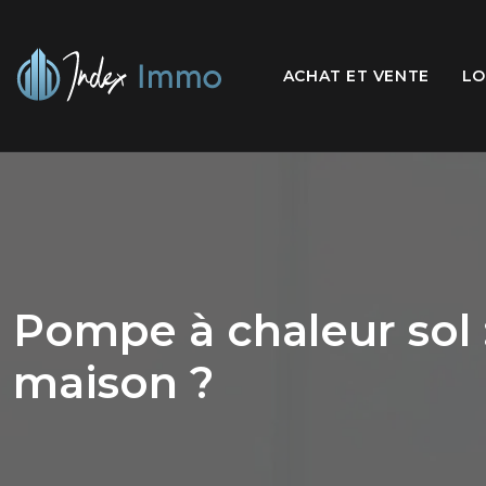
ACHAT ET VENTE
LO
Pompe à chaleur sol 
maison ?