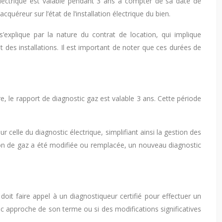
 électrique est valable pendant 3 ans à compter de sa date de
cquéreur sur l’état de l’installation électrique du bien.
s’explique par la nature du contrat de location, qui implique
t des installations. Il est important de noter que ces durées de
e, le rapport de diagnostic gaz est valable 3 ans. Cette période
r celle du diagnostic électrique, simplifiant ainsi la gestion des
ation de gaz a été modifiée ou remplacée, un nouveau diagnostic
e doit faire appel à un diagnostiqueur certifié pour effectuer un
ic approche de son terme ou si des modifications significatives