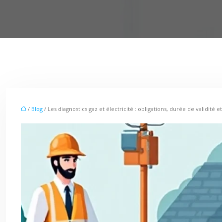
/
Blog
/ Les diagnostics gaz et électricité : obligations, durée de validité