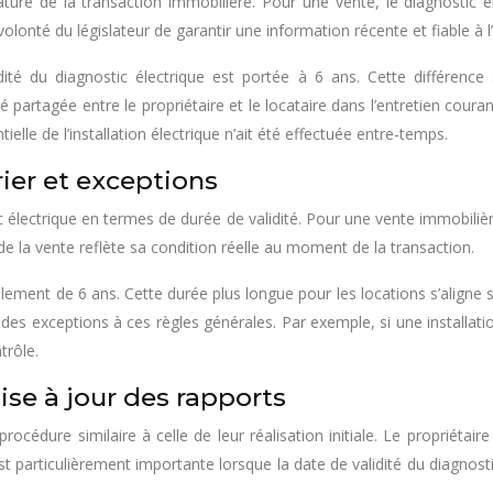
 nature de la transaction immobilière. Pour une vente, le diagnostic
olonté du législateur de garantir une information récente et fiable à l’a
ité du diagnostic électrique est portée à 6 ans. Cette différence 
artagée entre le propriétaire et le locataire dans l’entretien couran
ielle de l’installation électrique n’ait été effectuée entre-temps.
rier et exceptions
c électrique en termes de durée de validité. Pour une vente immobilièr
s de la vente reflète sa condition réelle au moment de la transaction.
lement de 6 ans. Cette durée plus longue pour les locations s’aligne su
ant des exceptions à ces règles générales. Par exemple, si une install
trôle.
se à jour des rapports
océdure similaire à celle de leur réalisation initiale. Le propriétair
 particulièrement importante lorsque la date de validité du diagnost