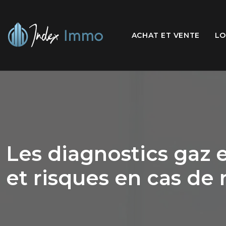
ACHAT ET VENTE
LO
Les diagnostics gaz et
et risques en cas de