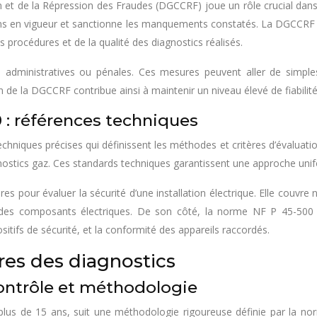
t de la Répression des Fraudes (DGCCRF) joue un rôle crucial dans le
ons en vigueur et sanctionne les manquements constatés. La DGCCRF e
s procédures et de la qualité des diagnostics réalisés.
s administratives ou pénales. Ces mesures peuvent aller de simp
on de la DGCCRF contribue ainsi à maintenir un niveau élevé de fiabilit
 : références techniques
chniques précises qui définissent les méthodes et critères d’évaluati
nostics gaz. Ces standards techniques garantissent une approche unifo
res pour évaluer la sécurité d’une installation électrique. Elle cou
ral des composants électriques. De son côté, la norme NF P 45-500 déf
sitifs de sécurité, et la conformité des appareils raccordés.
res des diagnostics
contrôle et méthodologie
 de plus de 15 ans, suit une méthodologie rigoureuse définie par la 