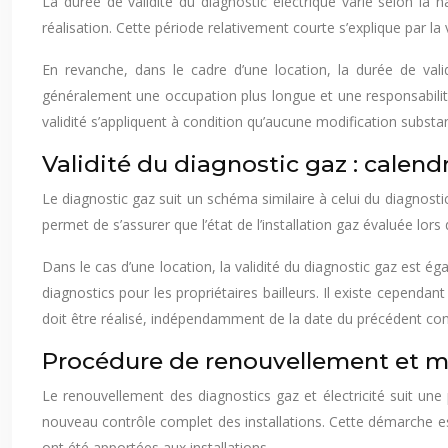
La durée de validité du diagnostic électrique varie selon la
réalisation. Cette période relativement courte s’explique par la v
En revanche, dans le cadre d’une location, la durée de valid
généralement une occupation plus longue et une responsabilité p
validité s’appliquent à condition qu’aucune modification substant
Validité du diagnostic gaz : calend
Le diagnostic gaz suit un schéma similaire à celui du diagnosti
permet de s’assurer que l’état de l’installation gaz évaluée lor
Dans le cas d’une location, la validité du diagnostic gaz est éga
diagnostics pour les propriétaires bailleurs. Il existe cepend
doit être réalisé, indépendamment de la date du précédent con
Procédure de renouvellement et mi
Le renouvellement des diagnostics gaz et électricité suit une pr
nouveau contrôle complet des installations. Cette démarche est
ont été apportées aux installations.